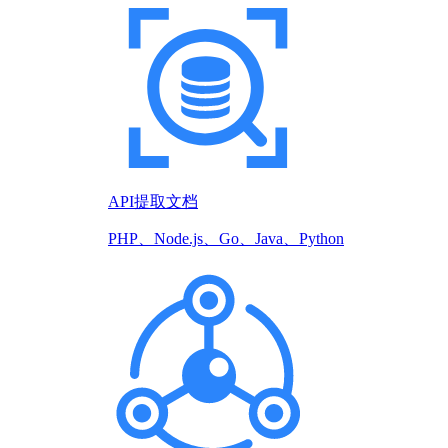
API提取文档
PHP、Node.js、Go、Java、Python