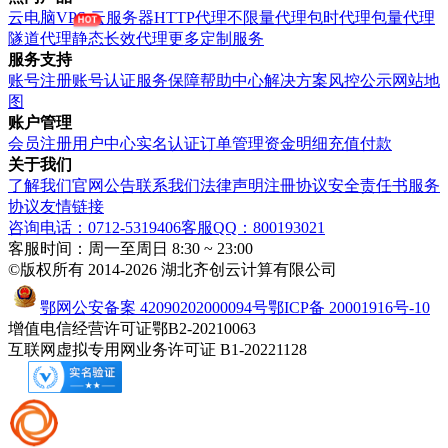
云电脑VPS
云服务器
HTTP代理
不限量代理
包时代理
包量代理
隧道代理
静态长效代理
更多定制服务
服务支持
账号注册
账号认证
服务保障
帮助中心
解决方案
风控公示
网站地
图
账户管理
会员注册
用户中心
实名认证
订单管理
资金明细
充值付款
关于我们
了解我们
官网公告
联系我们
法律声明
注冊协议
安全责任书
服务
协议
友情链接
咨询电话：0712-5319406
客服QQ：800193021
客服时间：周一至周日 8:30 ~ 23:00
©版权所有 2014-2026 湖北齐创云计算有限公司
鄂网公安备案 42090202000094号
鄂ICP备 20001916号-10
增值电信经营许可证鄂B2-20210063
互联网虚拟专用网业务许可证 B1-20221128