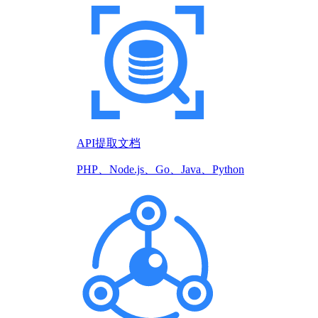
API提取文档
PHP、Node.js、Go、Java、Python