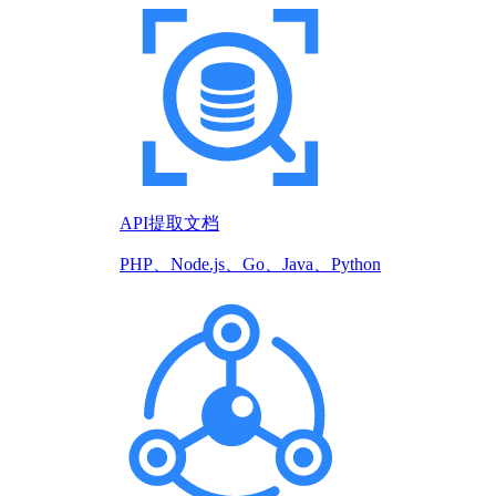
API提取文档
PHP、Node.js、Go、Java、Python