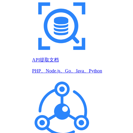
API提取文档
PHP、Node.js、Go、Java、Python