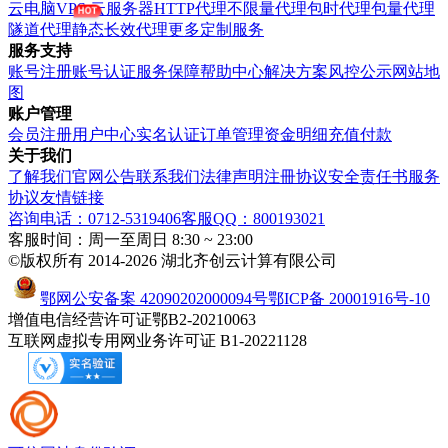
云电脑VPS
云服务器
HTTP代理
不限量代理
包时代理
包量代理
隧道代理
静态长效代理
更多定制服务
服务支持
账号注册
账号认证
服务保障
帮助中心
解决方案
风控公示
网站地
图
账户管理
会员注册
用户中心
实名认证
订单管理
资金明细
充值付款
关于我们
了解我们
官网公告
联系我们
法律声明
注冊协议
安全责任书
服务
协议
友情链接
咨询电话：0712-5319406
客服QQ：800193021
客服时间：周一至周日 8:30 ~ 23:00
©版权所有 2014-2026 湖北齐创云计算有限公司
鄂网公安备案 42090202000094号
鄂ICP备 20001916号-10
增值电信经营许可证鄂B2-20210063
互联网虚拟专用网业务许可证 B1-20221128