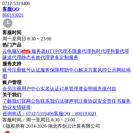
0712-5319406
客服QQ
800193021
客服时间
周一至周日 8:30 ~ 23:00
热门产品
云电脑VPS
云服务器
HTTP代理
不限量代理
包时代理
包量代理
隧道代理
静态长效代理
更多定制服务
服务支持
账号注册
账号认证
服务保障
帮助中心
解决方案
风控公示
网站地
图
账户管理
会员注册
用户中心
实名认证
订单管理
资金明细
充值付款
关于我们
了解我们
官网公告
联系我们
法律声明
注冊协议
安全责任书
服务
协议
友情链接
咨询电话：0712-5319406
客服QQ：800193021
客服时间：周一至周日 8:30 ~ 23:00
©版权所有 2014-2026 湖北齐创云计算有限公司