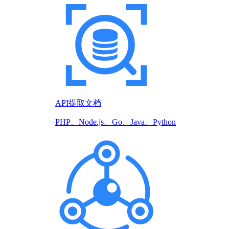
API提取文档
PHP、Node.js、Go、Java、Python