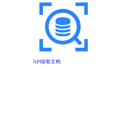
API提取文档
PHP、Node.js、Go、Java、Python