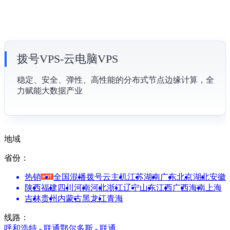
拨号VPS-云电脑VPS
稳定、安全、弹性、高性能的分布式节点边缘计算，全
力赋能大数据产业
地域
省份：
热销
全国混播
拨号云主机
江苏
湖南
广东
北京
湖北
安徽
陕西
福建
四川
河南
河北
浙江
辽宁
山东
江西
广西
海南
上海
吉林
贵州
内蒙古
黑龙江
青海
线路：
呼和浩特 - 联通
鄂尔多斯 - 联通