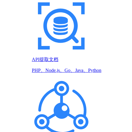
API提取文档
PHP、Node.js、Go、Java、Python