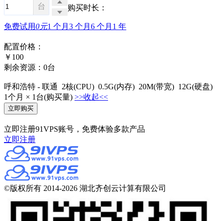
台
购买时长：
免费试用
0元
1 个月
3 个月
6 个月
1 年
配置价格：
￥
100
剩余资源：0台
呼和浩特 - 联通
2
核
(CPU)
0.5G
(内存)
20M
(带宽)
12G
(硬盘)
1个月
×
1
台(购买量)
>>收起<<
立即注册91VPS账号，免费体验多款产品
立即注册
©版权所有 2014-2026 湖北齐创云计算有限公司