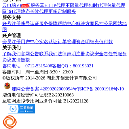
云电脑VPS
云服务器
HTTP代理
不限量代理
包时代理
包量代理
隧道代理
静态长效代理
更多定制服务
服务支持
账号注册
账号认证
服务保障
帮助中心
解决方案
风控公示
网站地
图
账户管理
会员注册
用户中心
实名认证
订单管理
资金明细
充值付款
关于我们
了解我们
官网公告
联系我们
法律声明
注冊协议
安全责任书
服务
协议
友情链接
咨询电话：0712-5319406
客服QQ：800193021
客服时间：周一至周日 8:30 ~ 23:00
©版权所有 2014-2026 湖北齐创云计算有限公司
鄂网公安备案 42090202000094号
鄂ICP备 20001916号-10
增值电信经营许可证鄂B2-20210063
互联网虚拟专用网业务许可证 B1-20221128