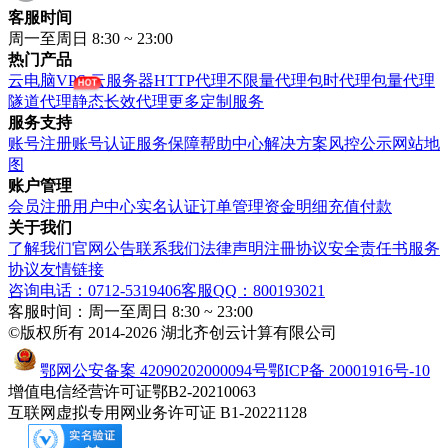
客服时间
周一至周日 8:30 ~ 23:00
热门产品
云电脑VPS
云服务器
HTTP代理
不限量代理
包时代理
包量代理
隧道代理
静态长效代理
更多定制服务
服务支持
账号注册
账号认证
服务保障
帮助中心
解决方案
风控公示
网站地
图
账户管理
会员注册
用户中心
实名认证
订单管理
资金明细
充值付款
关于我们
了解我们
官网公告
联系我们
法律声明
注冊协议
安全责任书
服务
协议
友情链接
咨询电话：0712-5319406
客服QQ：800193021
客服时间：周一至周日 8:30 ~ 23:00
©版权所有 2014-2026 湖北齐创云计算有限公司
鄂网公安备案 42090202000094号
鄂ICP备 20001916号-10
增值电信经营许可证鄂B2-20210063
互联网虚拟专用网业务许可证 B1-20221128