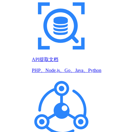
API提取文档
PHP、Node.js、Go、Java、Python