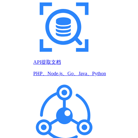
API提取文档
PHP、Node.js、Go、Java、Python