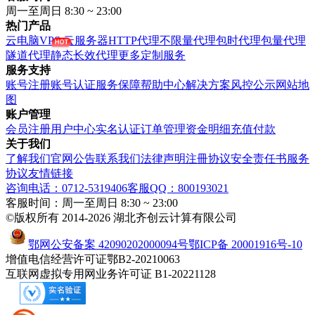
周一至周日 8:30 ~ 23:00
热门产品
云电脑VPS
云服务器
HTTP代理
不限量代理
包时代理
包量代理
隧道代理
静态长效代理
更多定制服务
服务支持
账号注册
账号认证
服务保障
帮助中心
解决方案
风控公示
网站地
图
账户管理
会员注册
用户中心
实名认证
订单管理
资金明细
充值付款
关于我们
了解我们
官网公告
联系我们
法律声明
注冊协议
安全责任书
服务
协议
友情链接
咨询电话：0712-5319406
客服QQ：800193021
客服时间：周一至周日 8:30 ~ 23:00
©版权所有 2014-2026 湖北齐创云计算有限公司
鄂网公安备案 42090202000094号
鄂ICP备 20001916号-10
增值电信经营许可证鄂B2-20210063
互联网虚拟专用网业务许可证 B1-20221128