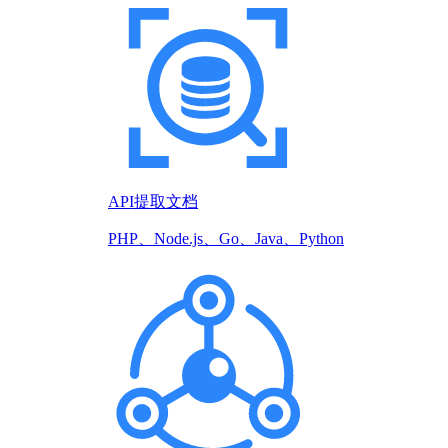
API提取文档
PHP、Node.js、Go、Java、Python