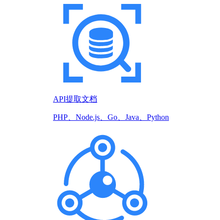
API提取文档
PHP、Node.js、Go、Java、Python