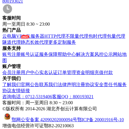
800193021
客服时间
周一至周日 8:30 ~ 23:00
热门产品
云电脑VPS
云服务器
HTTP代理
不限量代理
包时代理
包量代理
隧道代理
静态长效代理
更多定制服务
服务支持
账号注册
账号认证
服务保障
帮助中心
解决方案
风控公示
网站地
图
账户管理
会员注册
用户中心
实名认证
订单管理
资金明细
充值付款
关于我们
了解我们
官网公告
联系我们
法律声明
注冊协议
安全责任书
服务
协议
友情链接
咨询电话：0712-5319406
客服QQ：800193021
客服时间：周一至周日 8:30 ~ 23:00
©版权所有 2014-2026 湖北齐创云计算有限公司
鄂网公安备案 42090202000094号
鄂ICP备 20001916号-10
增值电信经营许可证鄂B2-20210063