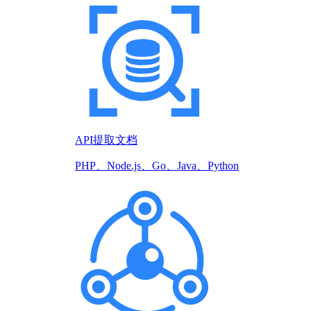
API提取文档
PHP、Node.js、Go、Java、Python