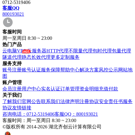
0712-5319406
客服QQ
800193021
客服时间
周一至周日 8:30 ~ 23:00
热门产品
云电脑VPS
云服务器
HTTP代理
不限量代理
包时代理
包量代理
隧道代理
静态长效代理
更多定制服务
服务支持
账号注册
账号认证
服务保障
帮助中心
解决方案
风控公示
网站地
图
账户管理
会员注册
用户中心
实名认证
订单管理
资金明细
充值付款
关于我们
了解我们
官网公告
联系我们
法律声明
注冊协议
安全责任书
服务
协议
友情链接
咨询电话：0712-5319406
客服QQ：800193021
客服时间：周一至周日 8:30 ~ 23:00
©版权所有 2014-2026 湖北齐创云计算有限公司