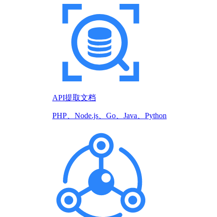
API提取文档
PHP、Node.js、Go、Java、Python