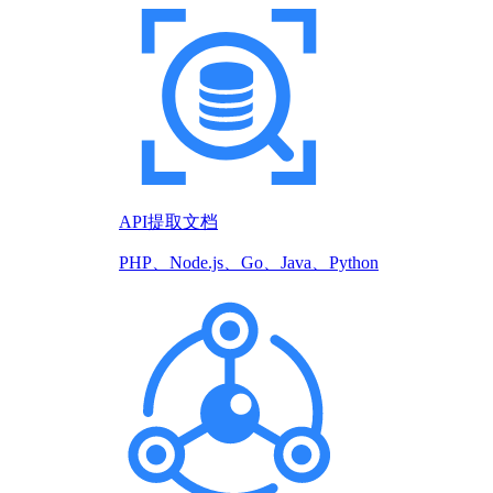
API提取文档
PHP、Node.js、Go、Java、Python