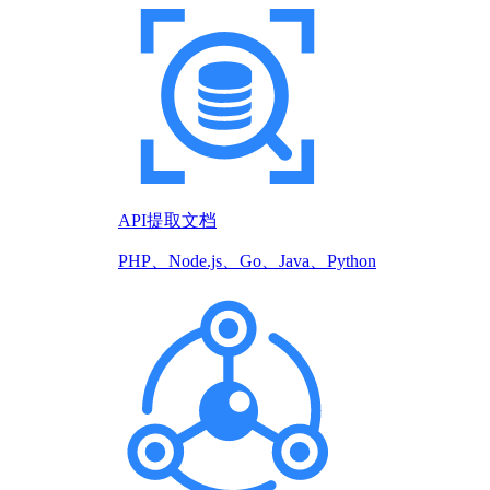
API提取文档
PHP、Node.js、Go、Java、Python