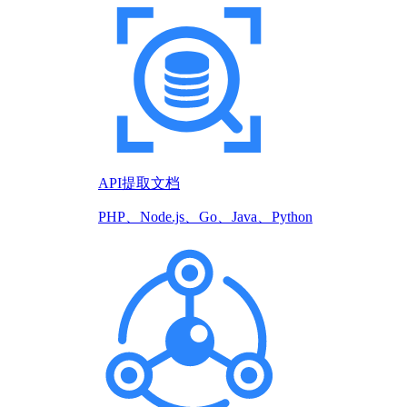
API提取文档
PHP、Node.js、Go、Java、Python