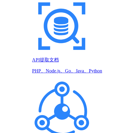
API提取文档
PHP、Node.js、Go、Java、Python