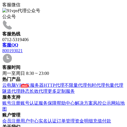
客服微信
公众号
客服热线
0712-5319406
客服QQ
800193021
客服时间
周一至周日 8:30 ~ 23:00
热门产品
云电脑VPS
云服务器
HTTP代理
不限量代理
包时代理
包量代理
隧道代理
静态长效代理
更多定制服务
服务支持
账号注册
账号认证
服务保障
帮助中心
解决方案
风控公示
网站地
图
账户管理
会员注册
用户中心
实名认证
订单管理
资金明细
充值付款
关于我们