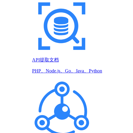
API提取文档
PHP、Node.js、Go、Java、Python