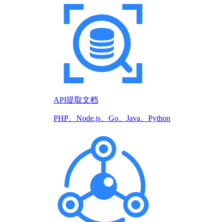
API提取文档
PHP、Node.js、Go、Java、Python