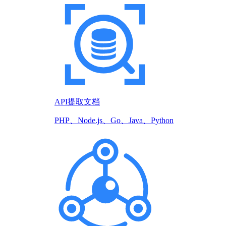
API提取文档
PHP、Node.js、Go、Java、Python