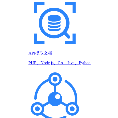
API提取文档
PHP、Node.js、Go、Java、Python