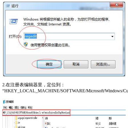
2.在注册表编辑器里，定位到：
“HKEY_LOCAL_MACHINE/SOFTWARE/Microsoft/Windows/Curren