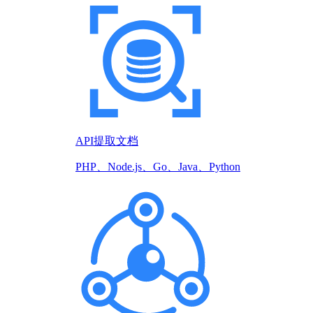
API提取文档
PHP、Node.js、Go、Java、Python