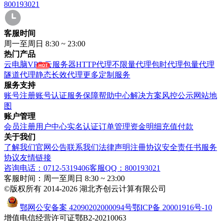
800193021
客服时间
周一至周日 8:30 ~ 23:00
热门产品
云电脑VPS
云服务器
HTTP代理
不限量代理
包时代理
包量代理
隧道代理
静态长效代理
更多定制服务
服务支持
账号注册
账号认证
服务保障
帮助中心
解决方案
风控公示
网站地
图
账户管理
会员注册
用户中心
实名认证
订单管理
资金明细
充值付款
关于我们
了解我们
官网公告
联系我们
法律声明
注冊协议
安全责任书
服务
协议
友情链接
咨询电话：0712-5319406
客服QQ：800193021
客服时间：周一至周日 8:30 ~ 23:00
©版权所有 2014-2026 湖北齐创云计算有限公司
鄂网公安备案 42090202000094号
鄂ICP备 20001916号-10
增值电信经营许可证鄂B2-20210063