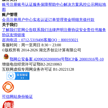
账号注册
账号认证
服务保障
帮助中心
解决方案
风控公示
网站地
图
账户管理
会员注册
用户中心
实名认证
订单管理
资金明细
充值付款
关于我们
了解我们
官网公告
联系我们
法律声明
注冊协议
安全责任书
服务
协议
友情链接
咨询电话：0712-5319406
客服QQ：800193021
客服时间：周一至周日 8:30 ~ 23:00
©版权所有 2014-2026 湖北齐创云计算有限公司
鄂网公安备案 42090202000094号
鄂ICP备 20001916号-10
增值电信经营许可证鄂B2-20210063
互联网虚拟专用网业务许可证 B1-20221128
可信网站
身份验证