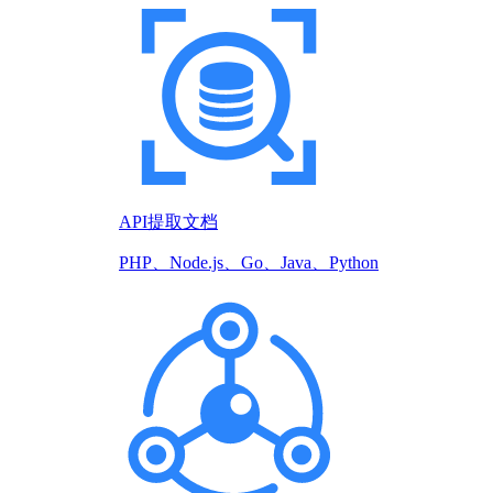
API提取文档
PHP、Node.js、Go、Java、Python