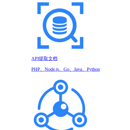
API提取文档
PHP、Node.js、Go、Java、Python