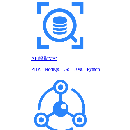
API提取文档
PHP、Node.js、Go、Java、Python