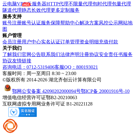
云电脑VPS
云服务器
HTTP代理
不限量代理
包时代理
包量代理
隧道代理
静态长效代理
更多定制服务
服务支持
账号注册
账号认证
服务保障
帮助中心
解决方案
风控公示
网站地
图
账户管理
会员注册
用户中心
实名认证
订单管理
资金明细
充值付款
关于我们
了解我们
官网公告
联系我们
法律声明
注冊协议
安全责任书
服务
协议
友情链接
咨询电话：0712-5319406
客服QQ：800193021
客服时间：周一至周日 8:30 ~ 23:00
©版权所有 2014-2026 湖北齐创云计算有限公司
鄂网公安备案 42090202000094号
鄂ICP备 20001916号-10
增值电信经营许可证鄂B2-20210063
互联网虚拟专用网业务许可证 B1-20221128