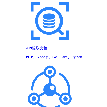
API提取文档
PHP、Node.js、Go、Java、Python