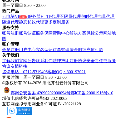
周一至周日 8:30 ~ 23:00
热门产品
云电脑VPS
云服务器
HTTP代理
不限量代理
包时代理
包量代理
隧道代理
静态长效代理
更多定制服务
服务支持
账号注册
账号认证
服务保障
帮助中心
解决方案
风控公示
网站地
图
账户管理
会员注册
用户中心
实名认证
订单管理
资金明细
充值付款
关于我们
了解我们
官网公告
联系我们
法律声明
注冊协议
安全责任书
服务
协议
友情链接
咨询电话：0712-5319406
客服QQ：800193021
客服时间：周一至周日 8:30 ~ 23:00
©版权所有 2014-2026 湖北齐创云计算有限公司
鄂网公安备案 42090202000094号
鄂ICP备 20001916号-10
增值电信经营许可证鄂B2-20210063
互联网虚拟专用网业务许可证 B1-20221128