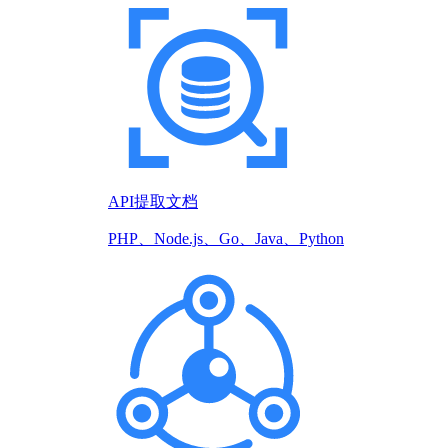
API提取文档
PHP、Node.js、Go、Java、Python