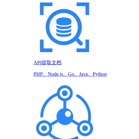
API提取文档
PHP、Node.js、Go、Java、Python