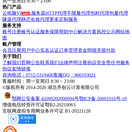
周一至周日 8:30 ~ 23:00
热门产品
云电脑VPS
云服务器
HTTP代理
不限量代理
包时代理
包量代理
隧道代理
静态长效代理
更多定制服务
服务支持
账号注册
账号认证
服务保障
帮助中心
解决方案
风控公示
网站地
图
账户管理
会员注册
用户中心
实名认证
订单管理
资金明细
充值付款
关于我们
了解我们
官网公告
联系我们
法律声明
注冊协议
安全责任书
服务
协议
友情链接
咨询电话：0712-5319406
客服QQ：800193021
客服时间：周一至周日 8:30 ~ 23:00
©版权所有 2014-2026 湖北齐创云计算有限公司
鄂网公安备案 42090202000094号
鄂ICP备 20001916号-10
增值电信经营许可证鄂B2-20210063
互联网虚拟专用网业务许可证 B1-20221128