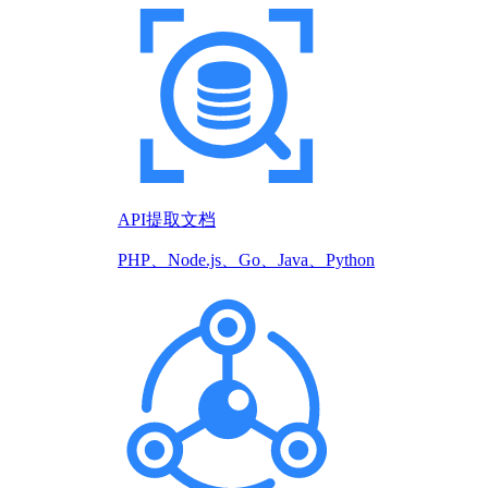
API提取文档
PHP、Node.js、Go、Java、Python