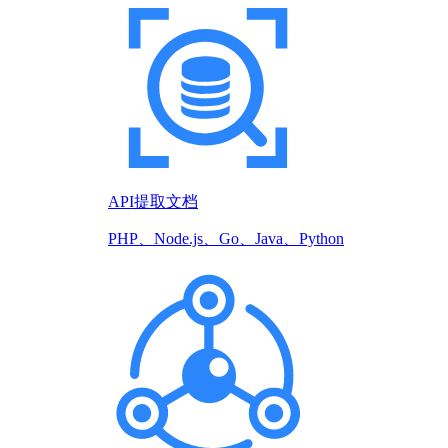
API提取文档
PHP、Node.js、Go、Java、Python