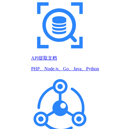
API提取文档
PHP、Node.js、Go、Java、Python