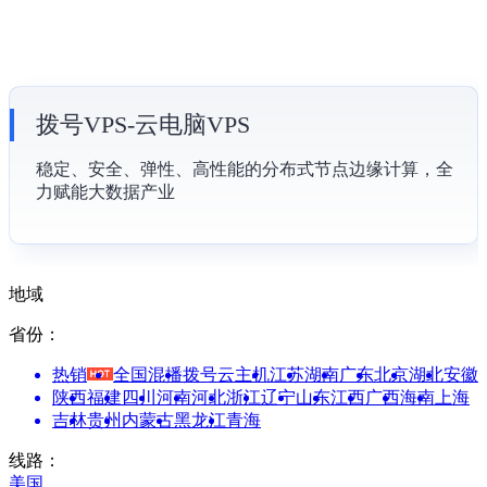
拨号VPS-云电脑VPS
稳定、安全、弹性、高性能的分布式节点边缘计算，全
力赋能大数据产业
地域
省份：
热销
全国混播
拨号云主机
江苏
湖南
广东
北京
湖北
安徽
陕西
福建
四川
河南
河北
浙江
辽宁
山东
江西
广西
海南
上海
吉林
贵州
内蒙古
黑龙江
青海
线路：
美国