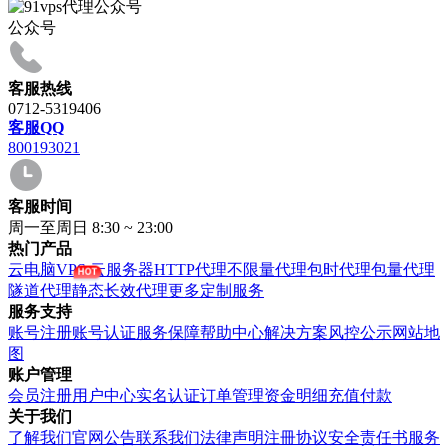
公众号
客服热线
0712-5319406
客服QQ
800193021
客服时间
周一至周日 8:30 ~ 23:00
热门产品
云电脑VPS
云服务器
HTTP代理
不限量代理
包时代理
包量代理
隧道代理
静态长效代理
更多定制服务
服务支持
账号注册
账号认证
服务保障
帮助中心
解决方案
风控公示
网站地
图
账户管理
会员注册
用户中心
实名认证
订单管理
资金明细
充值付款
关于我们
了解我们
官网公告
联系我们
法律声明
注冊协议
安全责任书
服务