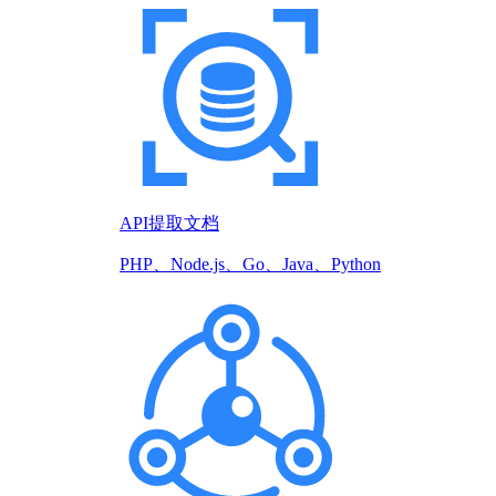
API提取文档
PHP、Node.js、Go、Java、Python