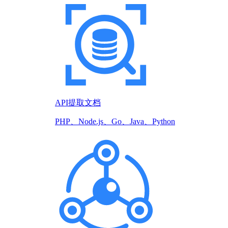
API提取文档
PHP、Node.js、Go、Java、Python