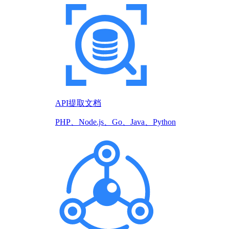
API提取文档
PHP、Node.js、Go、Java、Python