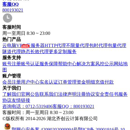
客服QQ
800193021
客服时间
周一至周日 8:30 ~ 23:00
热门产品
云电脑VPS
云服务器
HTTP代理
不限量代理
包时代理
包量代理
隧道代理
静态长效代理
更多定制服务
服务支持
账号注册
账号认证
服务保障
帮助中心
解决方案
风控公示
网站地
图
账户管理
会员注册
用户中心
实名认证
订单管理
资金明细
充值付款
关于我们
了解我们
官网公告
联系我们
法律声明
注冊协议
安全责任书
服务
协议
友情链接
咨询电话：0712-5319406
客服QQ：800193021
客服时间：周一至周日 8:30 ~ 23:00
©版权所有 2014-2026 湖北齐创云计算有限公司
鄂网公安备案 42090202000094号
鄂ICP备 20001916号-10