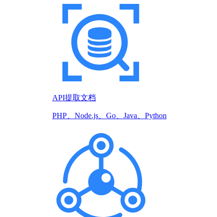
API提取文档
PHP、Node.js、Go、Java、Python