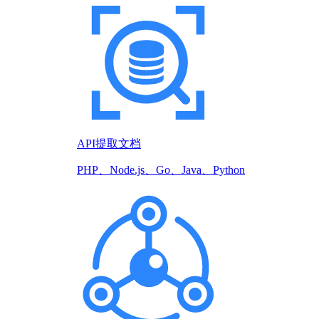
API提取文档
PHP、Node.js、Go、Java、Python