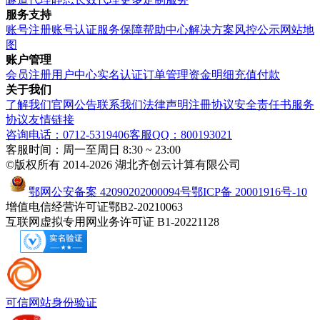
服务支持
账号注册
账号认证
服务保障
帮助中心
解决方案
风控公示
网站地
图
账户管理
会员注册
用户中心
实名认证
订单管理
资金明细
充值付款
关于我们
了解我们
官网公告
联系我们
法律声明
注冊协议
安全责任书
服务
协议
友情链接
咨询电话：0712-5319406
客服QQ：800193021
客服时间：周一至周日 8:30 ~ 23:00
©版权所有 2014-2026 湖北齐创云计算有限公司
鄂网公安备案 42090202000094号
鄂ICP备 20001916号-10
增值电信经营许可证鄂B2-20210063
互联网虚拟专用网业务许可证 B1-20221128
可信网站
身份验证