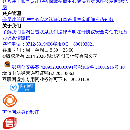
账号注册
账号认证
服务保障
帮助中心
解决方案
风控公示
网站地
图
账户管理
会员注册
用户中心
实名认证
订单管理
资金明细
充值付款
关于我们
了解我们
官网公告
联系我们
法律声明
注冊协议
安全责任书
服务
协议
友情链接
咨询电话：0712-5319406
客服QQ：800193021
客服时间：周一至周日 8:30 ~ 23:00
©版权所有 2014-2026 湖北齐创云计算有限公司
鄂网公安备案 42090202000094号
鄂ICP备 20001916号-10
增值电信经营许可证鄂B2-20210063
互联网虚拟专用网业务许可证 B1-20221128
可信网站
身份验证