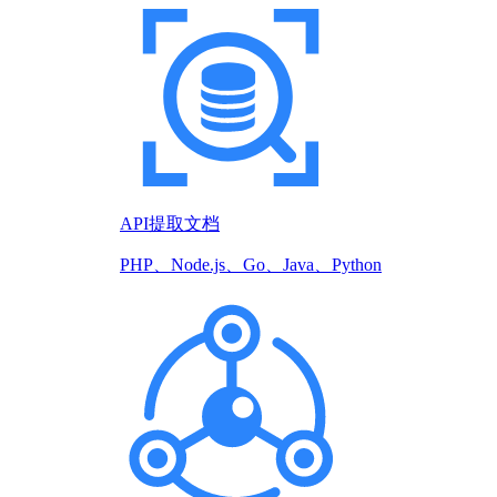
API提取文档
PHP、Node.js、Go、Java、Python