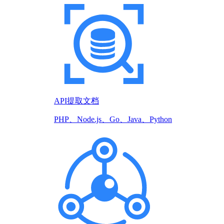
API提取文档
PHP、Node.js、Go、Java、Python