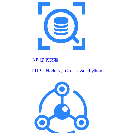
API提取文档
PHP、Node.js、Go、Java、Python