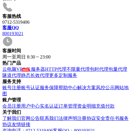
客服热线
0712-5319406
客服QQ
800193021
客服时间
周一至周日 8:30 ~ 23:00
热门产品
云电脑VPS
云服务器
HTTP代理
不限量代理
包时代理
包量代理
隧道代理
静态长效代理
更多定制服务
服务支持
账号注册
账号认证
服务保障
帮助中心
解决方案
风控公示
网站地
图
账户管理
会员注册
用户中心
实名认证
订单管理
资金明细
充值付款
关于我们
了解我们
官网公告
联系我们
法律声明
注冊协议
安全责任书
服务
协议
友情链接
咨询电话：0712-5319406
客服QQ：800193021