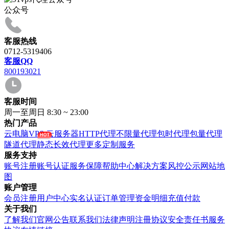
公众号
客服热线
0712-5319406
客服QQ
800193021
客服时间
周一至周日 8:30 ~ 23:00
热门产品
云电脑VPS
云服务器
HTTP代理
不限量代理
包时代理
包量代理
隧道代理
静态长效代理
更多定制服务
服务支持
账号注册
账号认证
服务保障
帮助中心
解决方案
风控公示
网站地
图
账户管理
会员注册
用户中心
实名认证
订单管理
资金明细
充值付款
关于我们
了解我们
官网公告
联系我们
法律声明
注冊协议
安全责任书
服务