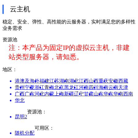
云主机
稳定、安全、弹性、高性能的云服务器，实时满足您的多样性
业务需求
资源池
注：本产品为固定IP的虚拟云主机，非建
站类型服务器，请知悉。
地区：
港澳及海外
福建
江苏
湖南
湖北
江西
山西
重庆
安徽
西藏
贵州
宁夏
浙江
青海
北京
黑龙江
河南
四川
海南
云南
天津
广西
广东
河北
内蒙
上海
新疆
辽宁
甘肃
山东
华东
华南
西南
华北
资源池：
昆明2
可用区：
随机分配