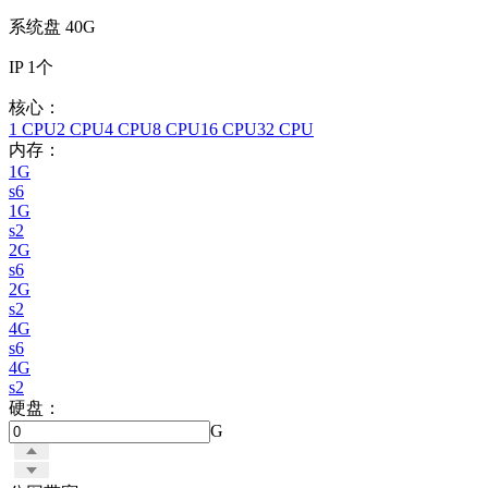
系统盘
40G
IP
1个
核心：
1 CPU
2 CPU
4 CPU
8 CPU
16 CPU
32 CPU
内存：
1G
s6
1G
s2
2G
s6
2G
s2
4G
s6
4G
s2
硬盘：
G