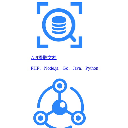
API提取文档
PHP、Node.js、Go、Java、Python