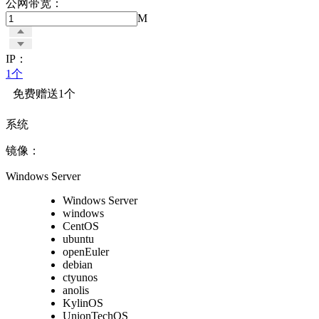
公网带宽：
M
IP：
1个
免费赠送1个
系统
镜像：
Windows Server
Windows Server
windows
CentOS
ubuntu
openEuler
debian
ctyunos
anolis
KylinOS
UnionTechOS