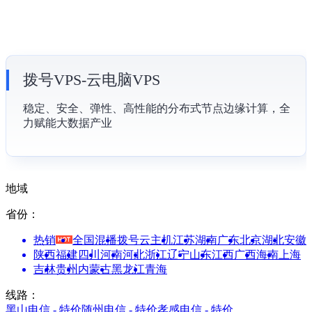
拨号VPS-云电脑VPS
稳定、安全、弹性、高性能的分布式节点边缘计算，全
力赋能大数据产业
地域
省份：
热销
全国混播
拨号云主机
江苏
湖南
广东
北京
湖北
安徽
陕西
福建
四川
河南
河北
浙江
辽宁
山东
江西
广西
海南
上海
吉林
贵州
内蒙古
黑龙江
青海
线路：
黑山电信 - 特价
随州电信 - 特价
孝感电信 - 特价