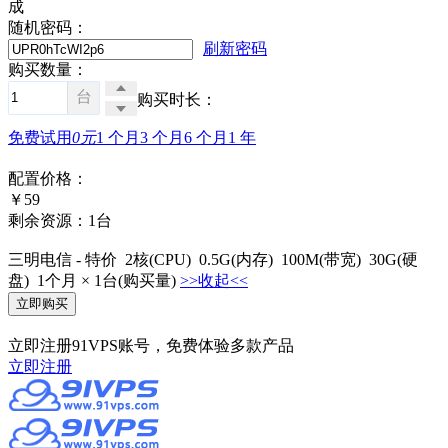
成
随机密码：
刷新密码
购买数量：
台
购买时长：
免费试用
0元
1 个月
3 个月
6 个月
1 年
配置价格：
￥
59
剩余资源：1台
三明电信 - 特价
2
核
(CPU)
0.5G
(内存)
100M
(带宽)
30G
(硬
盘)
1个月
×
1
台(购买量)
>>收起<<
立即注册91VPS账号，免费体验多款产品
立即注册