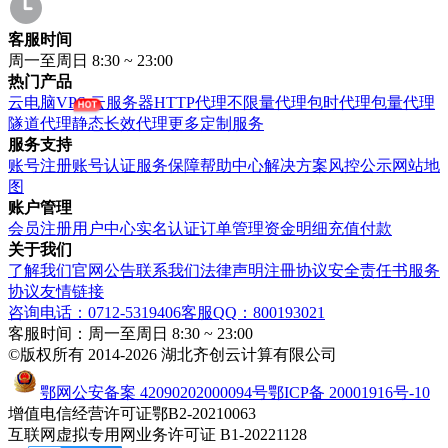
客服时间
周一至周日 8:30 ~ 23:00
热门产品
云电脑VPS
云服务器
HTTP代理
不限量代理
包时代理
包量代理
隧道代理
静态长效代理
更多定制服务
服务支持
账号注册
账号认证
服务保障
帮助中心
解决方案
风控公示
网站地
图
账户管理
会员注册
用户中心
实名认证
订单管理
资金明细
充值付款
关于我们
了解我们
官网公告
联系我们
法律声明
注冊协议
安全责任书
服务
协议
友情链接
咨询电话：0712-5319406
客服QQ：800193021
客服时间：周一至周日 8:30 ~ 23:00
©版权所有 2014-2026 湖北齐创云计算有限公司
鄂网公安备案 42090202000094号
鄂ICP备 20001916号-10
增值电信经营许可证鄂B2-20210063
互联网虚拟专用网业务许可证 B1-20221128