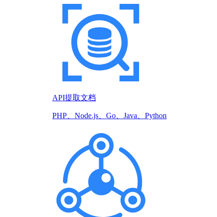
API提取文档
PHP、Node.js、Go、Java、Python