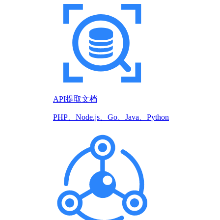
API提取文档
PHP、Node.js、Go、Java、Python