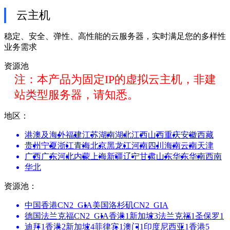
云主机
稳定、安全、弹性、高性能的云服务器，实时满足您的多样性
业务需求
资源池
注：本产品为固定IP的虚拟云主机，非建
站类型服务器，请知悉。
地区：
港澳及海外
福建
江苏
湖南
湖北
江西
山西
重庆
安徽
西藏
贵州
宁夏
浙江
青海
北京
黑龙江
河南
四川
海南
云南
天津
广西
广东
河北
内蒙
上海
新疆
辽宁
甘肃
山东
华东
华南
西南
华北
资源池：
中国香港CN2_GIA
美国洛杉矶CN2_GIA
德国法兰克福CN2_GIA
香港1
新加坡3
法兰克福1
圣保罗1
迪拜1
香港2
新加坡4
菲律宾1
澳门1
印度尼西亚1
香港5