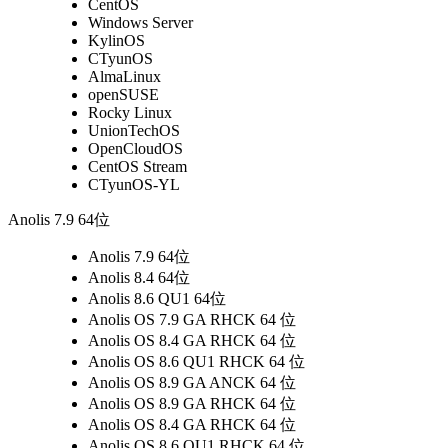
CentOS
Windows Server
KylinOS
CTyunOS
AlmaLinux
openSUSE
Rocky Linux
UnionTechOS
OpenCloudOS
CentOS Stream
CTyunOS-YL
Anolis 7.9 64位
Anolis 7.9 64位
Anolis 8.4 64位
Anolis 8.6 QU1 64位
Anolis OS 7.9 GA RHCK 64 位
Anolis OS 8.4 GA RHCK 64 位
Anolis OS 8.6 QU1 RHCK 64 位
Anolis OS 8.9 GA ANCK 64 位
Anolis OS 8.9 GA RHCK 64 位
Anolis OS 8.4 GA RHCK 64 位
Anolis OS 8.6 QU1 RHCK 64 位