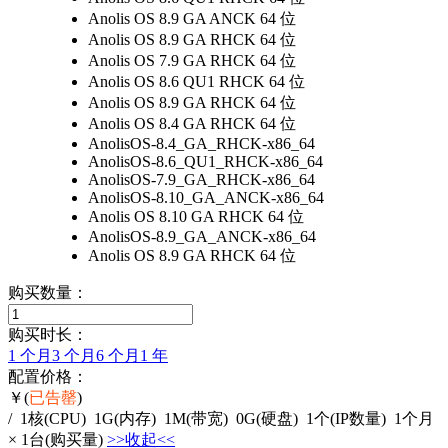
Anolis OS 8.9 GA ANCK 64 位
Anolis OS 8.9 GA RHCK 64 位
Anolis OS 7.9 GA RHCK 64 位
Anolis OS 8.6 QU1 RHCK 64 位
Anolis OS 8.9 GA RHCK 64 位
Anolis OS 8.4 GA RHCK 64 位
AnolisOS-8.4_GA_RHCK-x86_64
AnolisOS-8.6_QU1_RHCK-x86_64
AnolisOS-7.9_GA_RHCK-x86_64
AnolisOS-8.10_GA_ANCK-x86_64
Anolis OS 8.10 GA RHCK 64 位
AnolisOS-8.9_GA_ANCK-x86_64
Anolis OS 8.9 GA RHCK 64 位
购买数量：
购买时长：
1 个月
3 个月
6 个月
1 年
配置价格：
￥
(
已告罄
)
/
1
核
(CPU)
1
G
(内存)
1
M
(带宽)
0
G
(硬盘)
1
个
(IP数量)
1个月
×
1
台(购买量)
>>收起<<