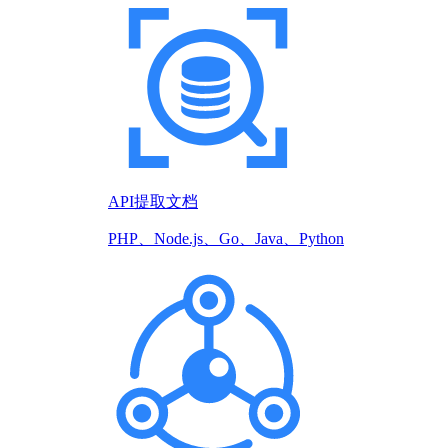
API提取文档
PHP、Node.js、Go、Java、Python